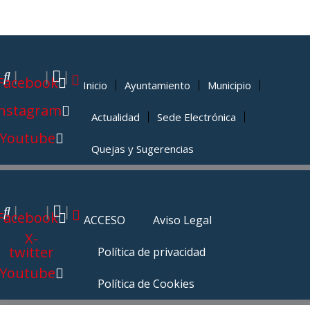
|
|
|
Facebook
Inicio
Ayuntamiento
Municipio
Instagram
Actualidad
Sede Electrónica
Youtube
Quejas y Sugerencias
|
|
|
Facebook
ACCESO
Aviso Legal
X-
twitter
Política de privacidad
Youtube
Política de Cookies