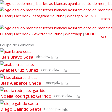
Buscar
|
Facebook
Instagram
Youtube
|
Whasapp
|
MENU
Inicio
Buscar
|
Facebook
X-twitter
Youtube
|
Whatsapp
|
MENU
ACCE
Equipo de Gobierno
Juan Bravo Sosa
Alcalde
+ Info
Anabel Cruz Núñez
Concejala
+ Info
Blas Alabarce Checa
Concejal
+ Info
Noelia Rodríguez Garrido
Concejala
+ Info
Diego Galindo Saeta
Concejal
+ Info