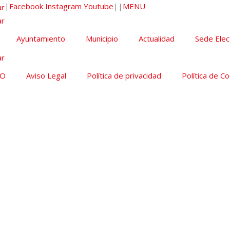
|
Facebook
Instagram
Youtube
|
|
MENU
Ayuntamiento
Municipio
Actualidad
Sede Elec
SO
Aviso Legal
Política de privacidad
Política de C