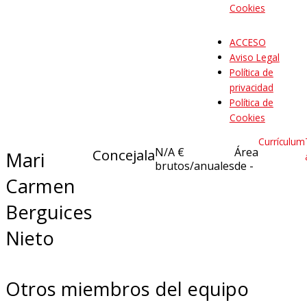
Cookies
ACCESO
Aviso Legal
Política de
privacidad
Política de
Cookies
Currículum
N/A €
Área
Concejala
Mari
brutos/anuales
de -
Carmen
Berguices
Nieto
Otros miembros del equipo