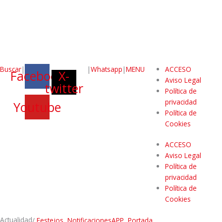
Buscar
|
|
Whatsapp
|
MENU
ACCESO
Facebook
X-
Aviso Legal
twitter
Política de
privacidad
Youtube
Política de
Cookies
ACCESO
Aviso Legal
Política de
privacidad
Política de
Cookies
Actualidad
/
Festejos
,
NotificacionesAPP
,
Portada