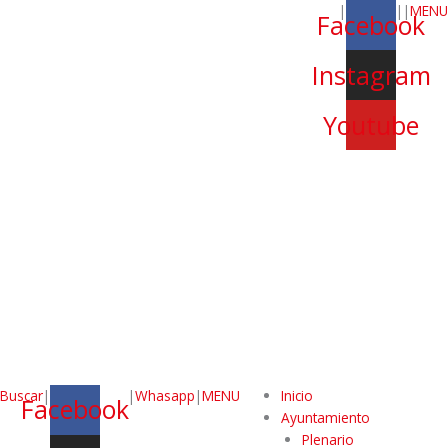
|
|
|
MENU
Facebook
Instagram
Youtube
Buscar
|
|
Whasapp
|
MENU
Inicio
Facebook
Ayuntamiento
Plenario