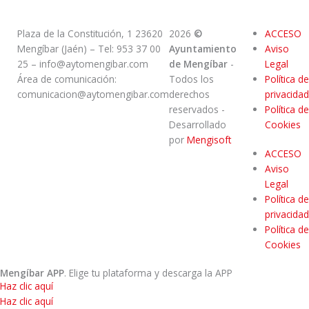
Plaza de la Constitución, 1 23620
2026
©
ACCESO
Mengíbar (Jaén) – Tel: 953 37 00
Ayuntamiento
Aviso
25 – info@aytomengibar.com
de Mengíbar
-
Legal
Área de comunicación:
Todos los
Política de
comunicacion@aytomengibar.com
derechos
privacidad
reservados
-
Política de
Desarrollado
Cookies
por
Mengisoft
ACCESO
Aviso
Legal
Política de
privacidad
Política de
Cookies
Mengíbar APP
. Elige tu plataforma y descarga la APP
Haz clic aquí
Haz clic aquí