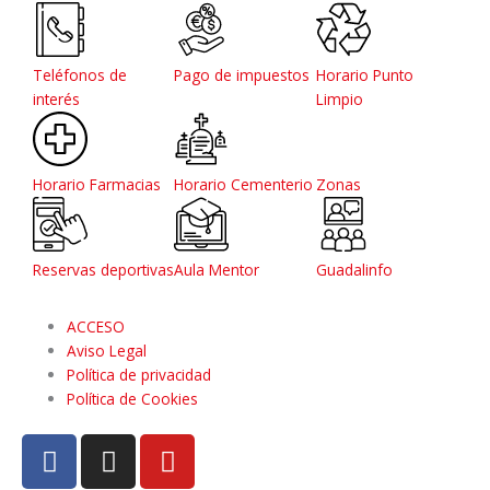
Teléfonos de
Pago de impuestos
Horario Punto
interés
Limpio
Horario Farmacias
Horario Cementerio
Zonas
Reservas deportivas
Aula Mentor
Guadalinfo
ACCESO
Aviso Legal
Política de privacidad
Política de Cookies
F
I
Y
a
n
o