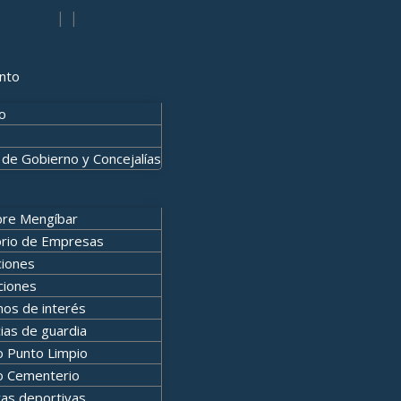
t
t
Y
|
|
a
u
o
g
b
u
r
e
t
a
nto
u
m
b
o
e
m
 de Gobierno y Concejalías
re Mengíbar
orio de Empresas
ciones
ciones
nos de interés
ias de guardia
o Punto Limpio
o Cementerio
as deportivas