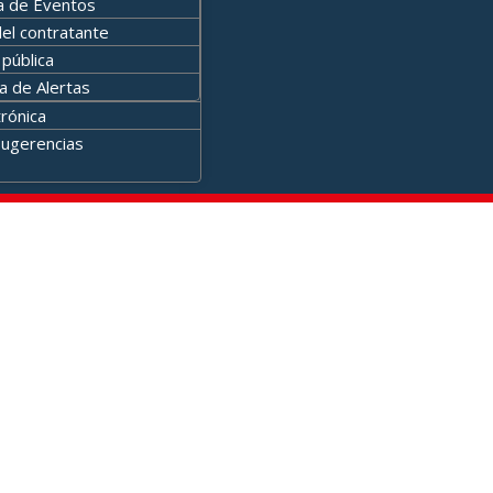
 de Eventos
del contratante
pública
a de Alertas
rónica
Sugerencias