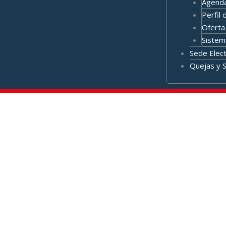
Agenda
Perfil 
Oferta 
Sistem
Sede Elect
Quejas y 