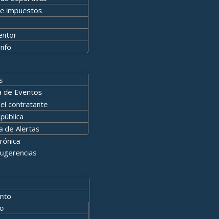
e impuestos
entor
info
s
 de Eventos
del contratante
pública
a de Alertas
rónica
Sugerencias
nto
io