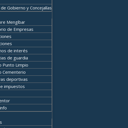
 de Gobierno y Concejalías
re Mengíbar
orio de Empresas
ciones
ciones
nos de interés
ias de guardia
o Punto Limpio
o Cementerio
as deportivas
e impuestos
entor
info
s