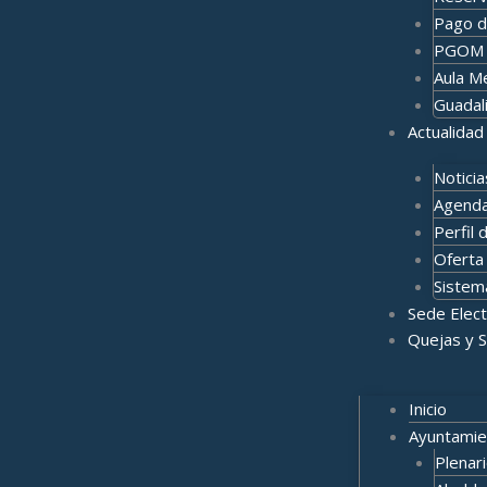
Pago d
PGOM
Aula M
Guadal
Actualidad
Noticia
Agenda
Perfil 
Oferta 
Sistem
Sede Elect
Quejas y 
Inicio
Ayuntamie
Plenar