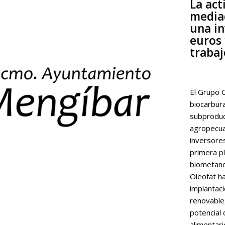
La act
media
una in
euros 
trabaj
El Grupo 
biocarbur
subproduc
agropecuar
inversores
primera p
biometano 
Oleofat ha
implantaci
renovable
potencial
alimentari