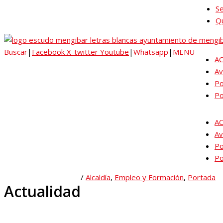
Se
Qu
Buscar
|
Facebook
X-twitter
Youtube
|
Whatsapp
|
MENU
A
Av
Po
Po
A
Av
Po
Po
/
Alcaldía
,
Empleo y Formación
,
Portada
Actualidad