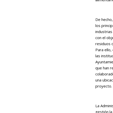
De hecho, 
los princi
industrias
con el obj
residuos o
Para ello,
las instit
Ayuntamie
que han re
colaborad
una ubica
proyecto.
La Adminis
gestión la