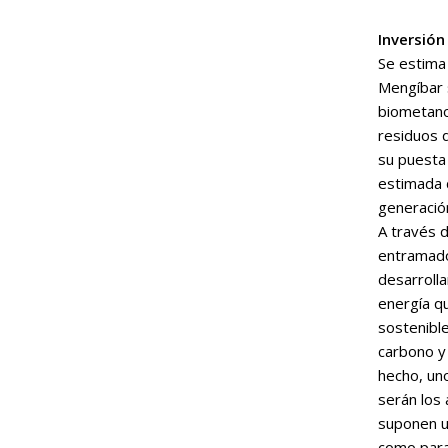
Inversión
Se estima
Mengíbar 
biometano
residuos d
su puesta
estimada 
generació
A través d
entramado
desarrolla
energía q
sostenible
carbono y
hecho, uno
serán los 
suponen u
como para 