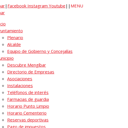
|
Facebook
Instagram
Youtube
|
|
MENU
icio
yuntamiento
Plenario
Alcalde
Equipo de Gobierno y Concejalías
nicipio
Descubre Mengíbar
Directorio de Empresas
Asociaciones
Instalaciones
Teléfonos de interés
Farmacias de guardia
Horario Punto Limpio
Horario Cementerio
Reservas deportivas
Pago de impuestos