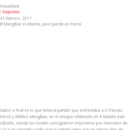
Actualidad
/
Deportes
25 febrero, 2017
El Mengíbar lo intenta, pero pierde en Ferrol
Sabor a final es lo que tenía el partido que enfrentaba a O Parrulo
Ferrol y Atlético Mengíbar, en el choque celebrado en A Malata este
sábado, donde los locales consiguieron imponerse por marcador de
2-0 a un conjunto rojillo que lo intentó pero que no estuvo fino de