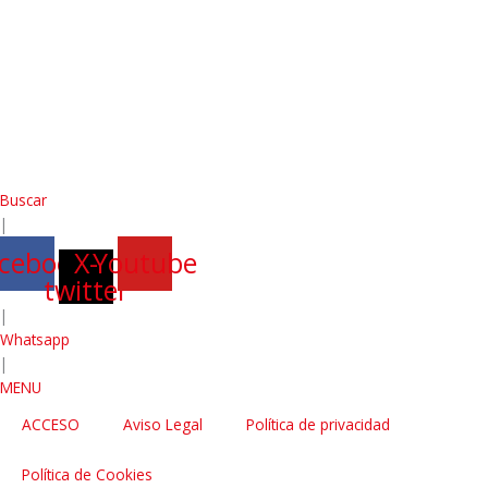
Buscar
|
cebook
X-
Youtube
twitter
|
Whatsapp
|
MENU
ACCESO
Aviso Legal
Política de privacidad
Política de Cookies