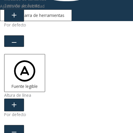
Tamaño de fuente
Ajustes de accesibilidad
Ocultar barra de herramientas
Por defecto
Fuente legible
Altura de línea
Por defecto