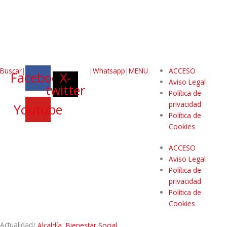
Buscar
|
|
Whatsapp
|
MENU
ACCESO
Facebook
X-
Aviso Legal
twitter
Política de
privacidad
Youtube
Política de
Cookies
ACCESO
Aviso Legal
Política de
privacidad
Política de
Cookies
Actualidad
/
Alcaldía
,
Bienestar Social