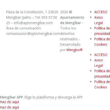
Plaza de la Constitución, 1 23620
2026
©
ACCESO
Mengíbar (Jaén) – Tel: 953 37 00
Ayuntamiento
Aviso
25 – info@aytomengibar.com
de Mengíbar
-
Legal
Área de comunicación:
Todos los
Política de
comunicacion@aytomengibar.com
derechos
privacidad
reservados
-
Política de
Desarrollado
Cookies
por
Mengisoft
ACCESO
Aviso
Legal
Política de
privacidad
Política de
Cookies
Mengíbar APP
. Elige tu plataforma y descarga la APP
Haz clic aquí
Haz clic aquí