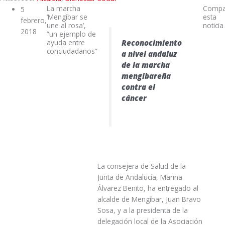
La marcha
Compa
5
‘Mengíbar se
esta
febrero,
une al rosa’,
noticia
2018
“un ejemplo de
Reconocimiento
ayuda entre
conciudadanos”
a nivel andaluz
de la marcha
mengibareña
contra el
cáncer
La consejera de Salud de la
Junta de Andalucía, Marina
Álvarez Benito, ha entregado al
alcalde de Mengíbar, Juan Bravo
Sosa, y a la presidenta de la
delegación local de la Asociación