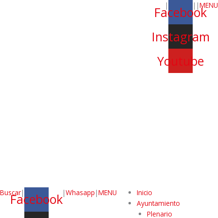
|
|
|
MENU
Facebook
Instagram
Youtube
Buscar
|
|
Whasapp
|
MENU
Inicio
Facebook
Ayuntamiento
Plenario