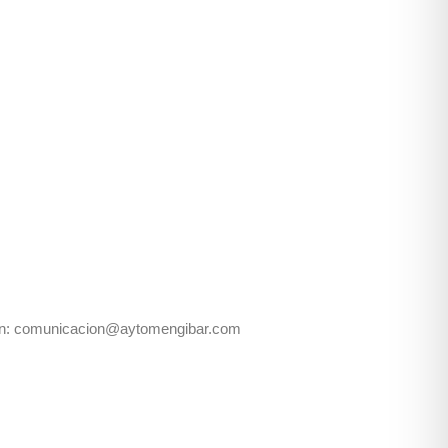
ción: comunicacion@aytomengibar.com