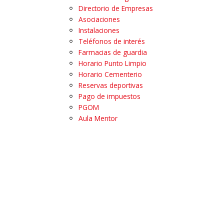
Directorio de Empresas
Asociaciones
Instalaciones
Teléfonos de interés
Farmacias de guardia
Horario Punto Limpio
Horario Cementerio
Reservas deportivas
Pago de impuestos
PGOM
Aula Mentor
Guadalinfo
Actualidad
Noticias
Agenda de Eventos
Perfil del contratante
Oferta pública
Sistema de Alertas
Sede Electrónica
Quejas y Sugerencias