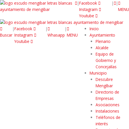
|
Facebook
|
|
Instagram
MENU
Youtube
|
Facebook
|
|
Inicio
Buscar
Instagram
Whasapp
MENU
Ayuntamiento
Youtube
Plenario
Alcalde
Equipo de
Gobierno y
Concejalías
Municipio
Descubre
Mengíbar
Directorio de
Empresas
Asociaciones
Instalaciones
Teléfonos de
interés