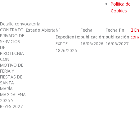
Política de
Cookies
Detalle convocatoria
CONTRATO
Estado:
Abierta
Nº
Fecha
Fecha fin
En
PRIVADO DE
Expediente:
publicación:
publicación:
con
SERVICIOS
EXPTE
16/06/2026
16/06/2027
DE
1876/2026
PIROTECNIA
CON
MOTIVO DE
FERIA Y
FIESTAS DE
SANTA
MARÍA
MAGDALENA
2026 Y
REYES 2027