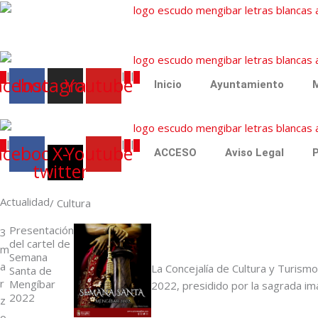
|
|
|
acebook
Instagram
Youtube
Inicio
Ayuntamiento
M
|
|
|
acebook
X-
Youtube
ACCESO
Aviso Legal
P
twitter
Actualidad
/
Cultura
Presentación
3
del cartel de
m
Semana
a
La Concejalía de Cultura y Turis
Santa de
r
Mengíbar
2022, presidido por la sagrada i
2022
z
o,