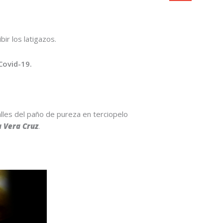
ir los latigazos.
Covid-19.
les del paño de pureza en terciopelo
 Vera Cruz
.