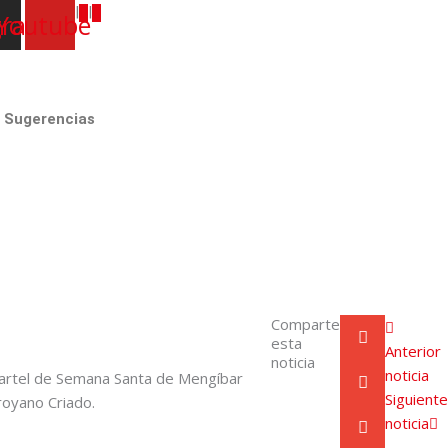
|
|
gram
Youtube
y Sugerencias
Comparte
esta
Anterior
noticia
noticia
cartel de Semana Santa de Mengíbar
Siguiente
royano Criado.
noticia