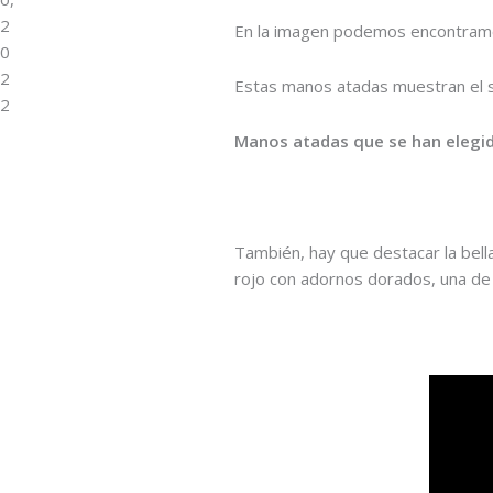
2
En la imagen podemos encontramos
0
2
Estas manos atadas muestran el su
2
Manos atadas que se han elegido
También, hay que destacar la bel
rojo con adornos dorados, una de 