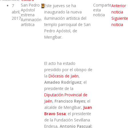
San Pedro
Comparte
7
Este jueves se ha
Anterior
Apóstol
esta
abril,
inaugurado la nueva
noticia
estrena
noticia
2017
iluminación artística del
Siguiente
iluminación
artística
templo parroquial de San
noticia
Pedro Apóstol, de
Mengíbar.
El acto ha estado
presidido por el obispo de
la
Diócesis de Jaén
,
Amadeo Rodríguez
; el
presidente de la
Diputación Provincial de
Jaén
,
Francisco Reyes
; el
alcalde de Mengíbar,
Juan
Bravo Sosa
; el presidente
de la Fundación Sevillana
Endesa,
Antonio Pascual
;