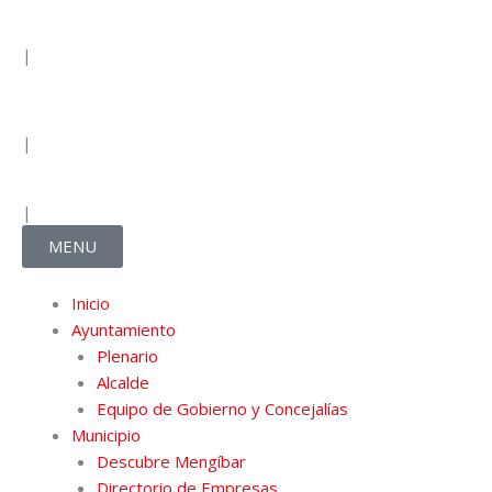
o
r
e
|
k
a
F
I
Y
m
a
n
o
|
c
s
u
|
e
t
t
MENU
b
a
u
Inicio
Ayuntamiento
o
g
b
Plenario
Alcalde
o
r
e
Equipo de Gobierno y Concejalías
Municipio
k
a
Descubre Mengíbar
Directorio de Empresas