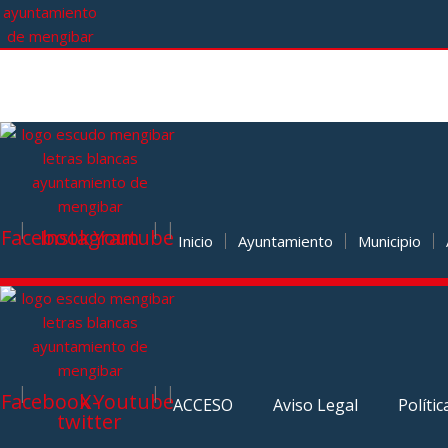
|
|
|
Facebook
Instagram
Youtube
Inicio
Ayuntamiento
Municipio
|
|
|
Facebook
X-
Youtube
ACCESO
Aviso Legal
Polític
twitter