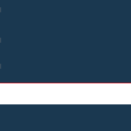
|
|
|