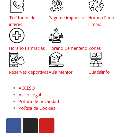
Teléfonos de
Pago de impuestos
Horario Punto
interés
Limpio
Horario Farmacias
Horario Cementerio
Zonas
Reservas deportivas
Aula Mentor
Guadalinfo
ACCESO
Aviso Legal
Política de privacidad
Política de Cookies
F
I
Y
a
n
o
c
s
u