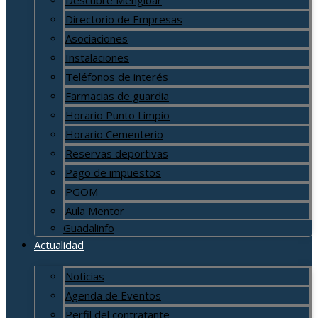
Directorio de Empresas
Asociaciones
Instalaciones
Teléfonos de interés
Farmacias de guardia
Horario Punto Limpio
Horario Cementerio
Reservas deportivas
Pago de impuestos
PGOM
Aula Mentor
Guadalinfo
Actualidad
Noticias
Agenda de Eventos
Perfil del contratante