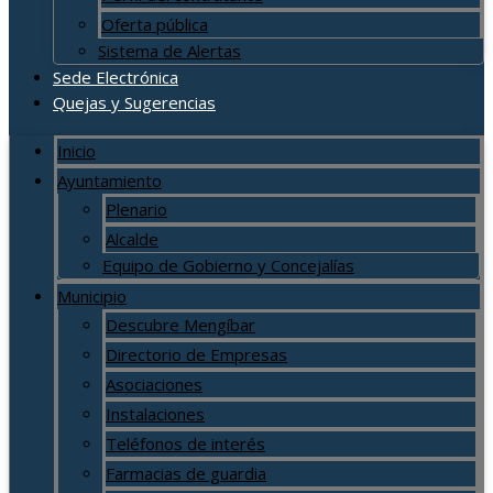
Oferta pública
Sistema de Alertas
Sede Electrónica
Quejas y Sugerencias
Inicio
Ayuntamiento
Plenario
Alcalde
Equipo de Gobierno y Concejalías
Municipio
Descubre Mengíbar
Directorio de Empresas
Asociaciones
Instalaciones
Teléfonos de interés
Farmacias de guardia