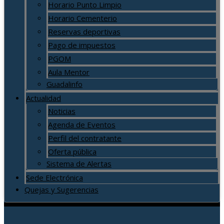
Horario Punto Limpio
Horario Cementerio
Reservas deportivas
Pago de impuestos
PGOM
Aula Mentor
Guadalinfo
Actualidad
Noticias
Agenda de Eventos
Perfil del contratante
Oferta pública
Sistema de Alertas
Sede Electrónica
Quejas y Sugerencias