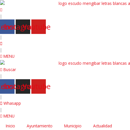
|
cebook
Instagram
Youtube
|
|
MENU
Buscar
|
cebook
Instagram
Youtube
|
Whasapp
|
MENU
Inicio
Ayuntamiento
Municipio
Actualidad