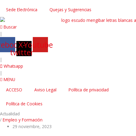
Sede Electrónica
Quejas y Sugerencias
Buscar
|
cebook
X-
Youtube
twitter
|
Whatsapp
|
MENU
ACCESO
Aviso Legal
Política de privacidad
Política de Cookies
Actualidad
/
Empleo y Formación
29 noviembre, 2023