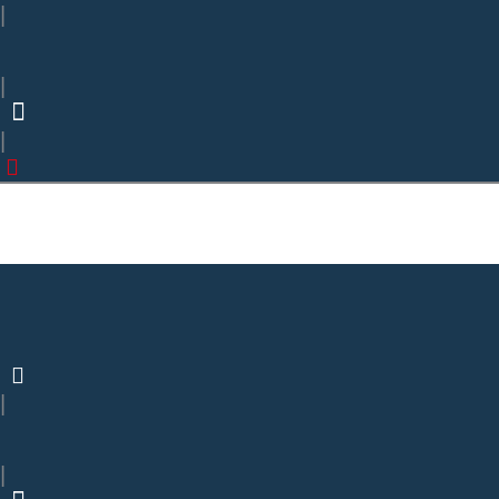
|
|
|
|
|