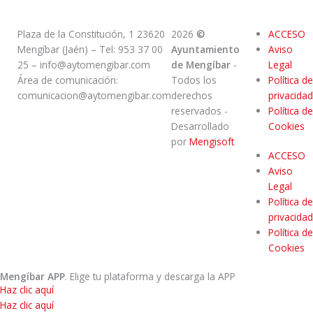
Plaza de la Constitución, 1 23620
2026
©
ACCESO
Mengíbar (Jaén) – Tel: 953 37 00
Ayuntamiento
Aviso
25 – info@aytomengibar.com
de Mengíbar
-
Legal
Área de comunicación:
Todos los
Política de
comunicacion@aytomengibar.com
derechos
privacidad
reservados
-
Política de
Desarrollado
Cookies
por
Mengisoft
ACCESO
Aviso
Legal
Política de
privacidad
Política de
Cookies
Mengíbar APP
. Elige tu plataforma y descarga la APP
Haz clic aquí
Haz clic aquí