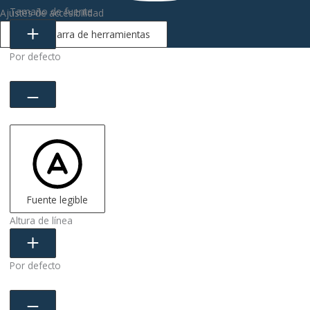
Tamaño de fuente
Ajustes de accesibilidad
Ocultar barra de herramientas
Por defecto
Fuente legible
Altura de línea
Por defecto