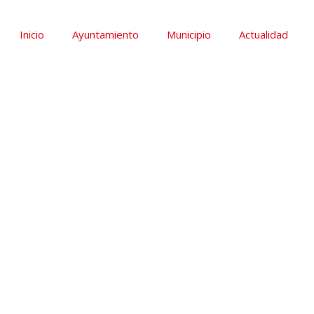
k
a
m
Inicio
Ayuntamiento
Municipio
Actualidad