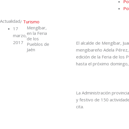
Pol
Po
Actualidad
/
Turismo
Mengíbar,
17
en la Feria
marzo,
de los
2017
El alcalde de Mengíbar, Ju
Pueblos de
Jaén
mengibareño Adela Pérez, L
edición de la Feria de los 
hasta el próximo domingo, 
La Administración provinci
y festivo de 150 actividad
cita.