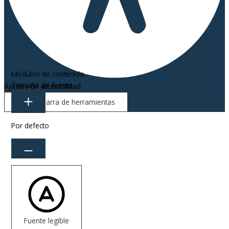
Módulos de contenido
Tamaño de fuente
Ajustes de accesibilidad
Ocultar barra de herramientas
Por defecto
Fuente legible